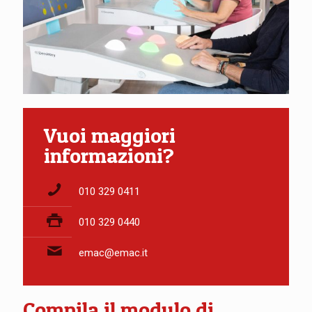
Vuoi maggiori
informazioni?
010 329 0411
010 329 0440
emac@emac.it
Compila il modulo di