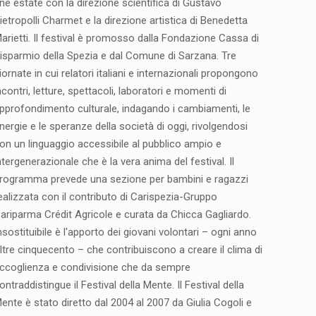
ine estate con la direzione scientifica di Gustavo
ietropolli Charmet e la direzione artistica di Benedetta
arietti. Il festival è promosso dalla Fondazione Cassa di
isparmio della Spezia e dal Comune di Sarzana. Tre
iornate in cui relatori italiani e internazionali propongono
ncontri, letture, spettacoli, laboratori e momenti di
pprofondimento culturale, indagando i cambiamenti, le
nergie e le speranze della società di oggi, rivolgendosi
on un linguaggio accessibile al pubblico ampio e
ntergenerazionale che è la vera anima del festival. Il
rogramma prevede una sezione per bambini e ragazzi
ealizzata con il contributo di Carispezia-Gruppo
ariparma Crédit Agricole e curata da Chicca Gagliardo.
nsostituibile è l'apporto dei giovani volontari – ogni anno
ltre cinquecento – che contribuiscono a creare il clima di
ccoglienza e condivisione che da sempre
ontraddistingue il Festival della Mente. Il Festival della
ente è stato diretto dal 2004 al 2007 da Giulia Cogoli e