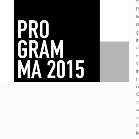
f
P
M
R
g
i
a
e
c
i
p
r
C
I
o
a
c
M