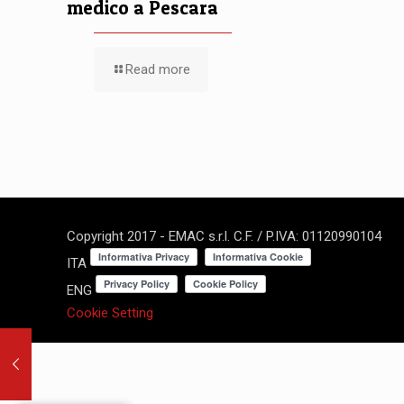
medico a Pescara
Read more
Copyright 2017 - EMAC s.r.l. C.F. / P.IVA: 01120990104
ITA
ENG
Cookie Setting