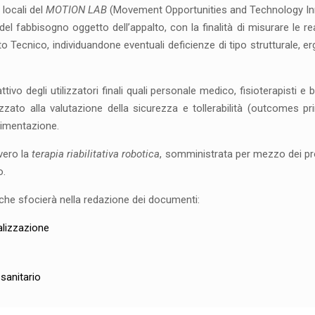
 locali del
MOTION LAB
(Movement Opportunities and Technology Inn
el fabbisogno oggetto dell’appalto, con la finalità di misurare le rea
lato Tecnico, individuandone eventuali deficienze di tipo strutturale,
tivo degli utilizzatori finali quali personale medico, fisioterapisti e
lizzato alla valutazione della sicurezza e tollerabilità (outcomes p
erimentazione.
vvero la
terapia riabilitativa robotica
, somministrata per mezzo dei prot
o.
che sfocierà nella redazione dei documenti:
ializzazione
 sanitario