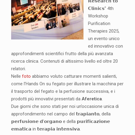
𝗥𝗲𝘀𝗲𝗮𝗿𝗰𝗵 𝘁𝗼
𝗖𝗹𝗶𝗻𝗶𝗰𝘀” 4th
Workshop
Purification
Therapies 2025,
un evento unico
ed innovativo con
approfondimenti scientifici frutto della più avanzata
ricerca clinica. Contenuti di altissimo livello ed oltre 20
relatori.
Nelle
foto
abbiamo voluto catturare momenti salienti,
come l’Hands On su fegato per illustrare la macchina per
il trasporto del fegato e la perfusione successiva, e i
prodotti più innovativi presentati da
Aferetica
.
Due giorni che sono stati per noi un’occasione unica di
approfondimento nel campo del 𝘁𝗿𝗮𝗽𝗶𝗮𝗻𝘁𝗼, della
𝗽𝗲𝗿𝗳𝘂𝘀𝗶𝗼𝗻𝗲 𝗱’𝗼𝗿𝗴𝗮𝗻𝗼 e della 𝗽𝘂𝗿𝗶𝗳𝗶𝗰𝗮𝘇𝗶𝗼𝗻𝗲
𝗲𝗺𝗮𝘁𝗶𝗰𝗮 in 𝘁𝗲𝗿𝗮𝗽𝗶𝗮 𝗶𝗻𝘁𝗲𝗻𝘀𝗶𝘃𝗮.